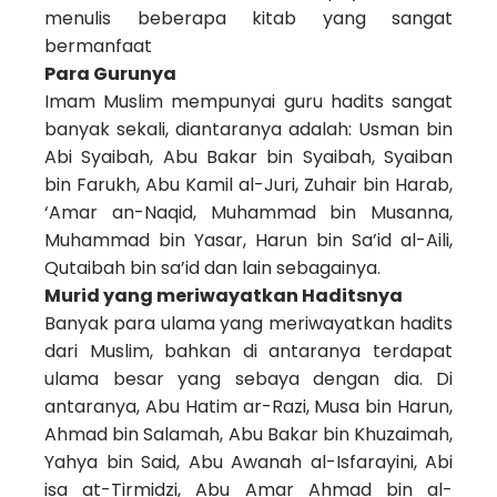
menulis beberapa kitab yang sangat
bermanfaat
Para Gurunya
Imam Muslim mempunyai guru hadits sangat
banyak sekali, diantaranya adalah: Usman bin
Abi Syaibah, Abu Bakar bin Syaibah, Syaiban
bin Farukh, Abu Kamil al-Juri, Zuhair bin Harab,
‘Amar an-Naqid, Muhammad bin Musanna,
Muhammad bin Yasar, Harun bin Sa’id al-Aili,
Qutaibah bin sa’id dan lain sebagainya.
Murid yang meriwayatkan Haditsnya
Banyak para ulama yang meriwayatkan hadits
dari Muslim, bahkan di antaranya terdapat
ulama besar yang sebaya dengan dia. Di
antaranya, Abu Hatim ar-Razi, Musa bin Harun,
Ahmad bin Salamah, Abu Bakar bin Khuzaimah,
Yahya bin Said, Abu Awanah al-Isfarayini, Abi
isa at-Tirmidzi, Abu Amar Ahmad bin al-