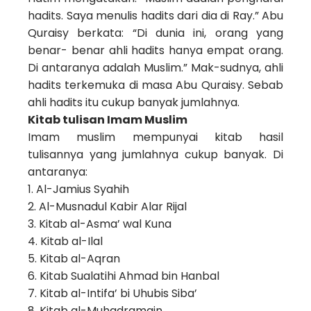
hadits. Saya menulis hadits dari dia di Ray.” Abu
Quraisy berkata: “Di dunia ini, orang yang
benar- benar ahli hadits hanya empat orang.
Di antaranya adalah Muslim.” Mak-sudnya, ahli
hadits terkemuka di masa Abu Quraisy. Sebab
ahli hadits itu cukup banyak jumlahnya.
Kitab tulisan Imam Muslim
Imam muslim mempunyai kitab hasil
tulisannya yang jumlahnya cukup banyak. Di
antaranya:
1. Al-Jamius Syahih
2. Al-Musnadul Kabir Alar Rijal
3. Kitab al-Asma’ wal Kuna
4. Kitab al-Ilal
5. Kitab al-Aqran
6. Kitab Sualatihi Ahmad bin Hanbal
7. Kitab al-Intifa’ bi Uhubis Siba’
8. Kitab al-Muhadramain