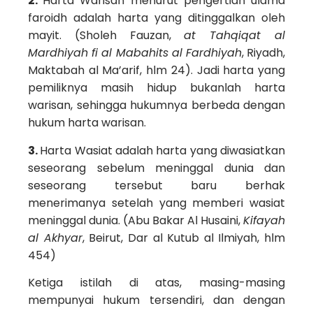
2.
Harta Warisan menurut pengertian ulama
faroidh adalah harta yang ditinggalkan oleh
mayit. (Sholeh Fauzan,
at Tahqiqat al
Mardhiyah fi al Mabahits al Fardhiyah
, Riyadh,
Maktabah al Ma’arif, hlm 24). Jadi harta yang
pemiliknya masih hidup bukanlah harta
warisan, sehingga hukumnya berbeda dengan
hukum harta warisan.
3.
Harta Wasiat adalah harta yang diwasiatkan
seseorang sebelum meninggal dunia dan
seseorang tersebut baru berhak
menerimanya setelah yang memberi wasiat
meninggal dunia. (Abu Bakar Al Husaini,
Kifayah
al Akhyar
, Beirut, Dar al Kutub al Ilmiyah, hlm
454)
Ketiga istilah di atas, masing-masing
mempunyai hukum tersendiri, dan dengan