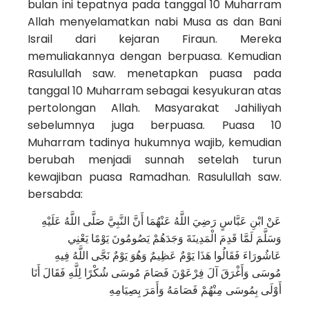
bulan ini tepatnya pada tanggal 10 Muharram
Allah menyelamatkan nabi Musa as dan Bani
Israil dari kejaran Firaun. Mereka
memuliakannya dengan berpuasa. Kemudian
Rasulullah saw. menetapkan puasa pada
tanggal 10 Muharram sebagai kesyukuran atas
pertolongan Allah. Masyarakat Jahiliyah
sebelumnya juga berpuasa. Puasa 10
Muharram tadinya hukumnya wajib, kemudian
berubah menjadi sunnah setelah turun
kewajiban puasa Ramadhan. Rasulullah saw.
bersabda:
عَنْ ابْنِ عَبَّاسٍ رَضِيَ اللَّهُ عَنْهُمَا أَنَّ النَّبِيَّ صَلَّى اللَّهُ عَلَيْهِ
وَسَلَّمَ لَمَّا قَدِمَ الْمَدِينَةَ وَجَدَهُمْ يَصُومُونَ يَوْمًا يَعْنِي
عَاشُورَاءَ فَقَالُوا هَذَا يَوْمٌ عَظِيمٌ وَهُوَ يَوْمٌ نَجَّى اللَّهُ فِيهِ
مُوسَى وَأَغْرَقَ آلَ فِرْعَوْنَ فَصَامَ مُوسَى شُكْرًا لِلَّهِ فَقَالَ أَنَا
أَوْلَى بِمُوسَى مِنْهُمْ فَصَامَهُ وَأَمَرَ بِصِيَامِهِ