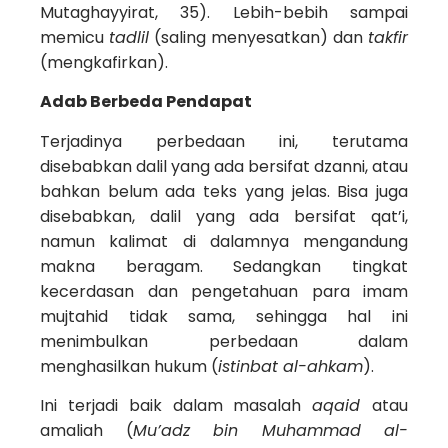
Mutaghayyirat, 35). Lebih-bebih sampai
memicu
tadlil
(saling menyesatkan) dan
takfir
(mengkafirkan).
Adab Berbeda Pendapat
Terjadinya perbedaan ini, terutama
disebabkan dalil yang ada bersifat dzanni, atau
bahkan belum ada teks yang jelas. Bisa juga
disebabkan, dalil yang ada bersifat qat’i,
namun kalimat di dalamnya mengandung
makna beragam. Sedangkan tingkat
kecerdasan dan pengetahuan para imam
mujtahid tidak sama, sehingga hal ini
menimbulkan perbedaan dalam
menghasilkan hukum (
istinbat al-ahkam
).
Ini terjadi baik dalam masalah
aqaid
atau
amaliah (
Mu’adz bin Muhammad al-