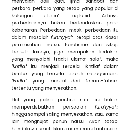
menyalahi dalil qat’i, ijma’ sahabat dan
perkara-perkara yang tetap yang popular di
kalangan ulama’ mujtahid. Artinya
perbedaannya bukan berlandaskan pada
kebenaran. Perbedaan, meski perbedaan itu
dalam masalah
furu’iyyah
tetapi atas dasar
permusuhan, nafsu, fanatisme dan sikap
tercela lainnya, juga merupakan tindakan
yang menyalahi tradisi ulama’ salaf, maka
ikhtilaf
itu menjadi tercela. Ikhtilaf dalam
bentuk yang tercela adalah sebagaimana
ikhtilaf
yang muncul dari faham-faham
tertentu yang menyesatkan.
Hal yang paling penting saat ini bukan
memperdebatkan persoalan
furu’iyyah,
hingga sampai saling menyesatkan, satu sama
lain menghujat penuh nafsu. Akan tetapi
hendaknya umat Islam memahami tantangan