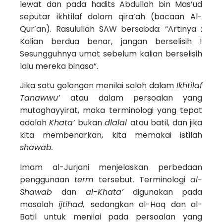
lewat dan pada hadits Abdullah bin Mas’ud
seputar ikhtilaf dalam qira’ah (bacaan Al-
Qur’an). Rasulullah SAW bersabda: “Artinya :
Kalian berdua benar, jangan berselisih !
Sesungguhnya umat sebelum kalian berselisih
lalu mereka binasa”.
Jika satu golongan menilai salah dalam
Ikhtilaf
Tanawwu’
atau dalam persoalan yang
mutaghayyirat, maka terminologi yang tepat
adalah
Khata’
bukan
dlalal
atau batil, dan jika
kita membenarkan, kita memakai istilah
shawab.
Imam al-Jurjani menjelaskan perbedaan
penggunaan
term
tersebut. Terminologi
al-
Shawab
dan
al-Khata’
digunakan pada
masalah
ijtihad,
sedangkan al-Haq dan al-
Batil untuk menilai pada persoalan yang