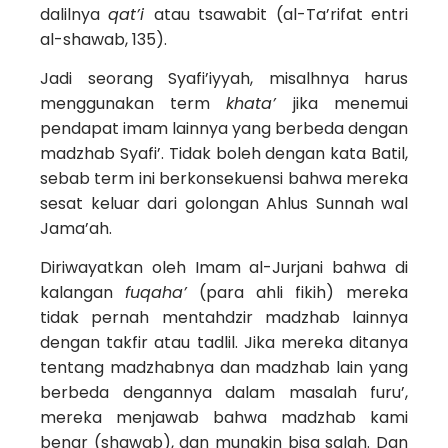
dalilnya
qat’i
atau tsawabit (al-Ta’rifat entri
al-shawab, 135).
Jadi seorang Syafi’iyyah, misalhnya harus
menggunakan term
khata’
jika menemui
pendapat imam lainnya yang berbeda dengan
madzhab Syafi’. Tidak boleh dengan kata Batil,
sebab term ini berkonsekuensi bahwa mereka
sesat keluar dari golongan Ahlus Sunnah wal
Jama’ah.
Diriwayatkan oleh Imam al-Jurjani bahwa di
kalangan
fuqaha’
(para ahli fikih) mereka
tidak pernah mentahdzir madzhab lainnya
dengan takfir atau tadlil. Jika mereka ditanya
tentang madzhabnya dan madzhab lain yang
berbeda dengannya dalam masalah furu’,
mereka menjawab bahwa madzhab kami
benar (shawab), dan mungkin bisa salah. Dan