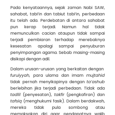
Pada kenyataannya, sejak zaman Nabi SAW,
sahabat, tabi’in dan tabiut tabi’in, perbedaan
itu telah ada. Perdebatan di antara sahabat
pun kerap terjadi. Namun hal tidak
memunculkan cacian ataupun tidak sampai
terjadi pembiaran terhadap merebaknya
kesesatan apalagi sampai penyuburan
penyimpangan agama. Sebab masing-masing
disikapi dengan adil.
Dalam urusan-urusan yang berkaitan dengan
furuiyyah,
para ulama dan imam
mujtahid
tidak pernah menyikapinya dengan
ta’ashub
berlebihan jika terjadi perbedaan. Tidak ada
tadlil
(penyesatan),
takfir
(pengkafiran) dan
tafsiq
(menghukumi fasik). Dalam berdakwah,
mereka tidak pula sombong atau
memaksakan diri agar pendapatnya wajib