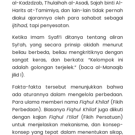
al-Kadzdzab, Thulaihah al-Asadi, Sajah binti Al-
Harits at-Tamimiya, dan lain-lain tidak pernah
diakui ajarannya oleh para sahabat sebagai
ijtihad,
tapi penyesatan.
Ketika Imam Syafi’i ditanya tentang aliran
Syi’ah, yang secara prinsip akidah menurut
beliau berbeda, beliau mengkritiknya dengan
sangat keras, dan berkata: “Kelompok ini
adalah golongan terjelek.” (baca al-Manaqib
jilid I).
Fakta-fakta tersebut menunjukkan bahwa
ada aturannya dalam mengelola perbedaan.
Para ulama memberi nama
Fiqhul Khilaf
(Fikih
Perbedaan). Biasanya
Fiqhul Khilaf
juga diikuti
dengan kajian
Fiqhul I’tilaf
(Fikih Persatuan)
untuk menjelaskan mekanisme, dan konsep-
konsep yang tepat dalam menentukan sikap,