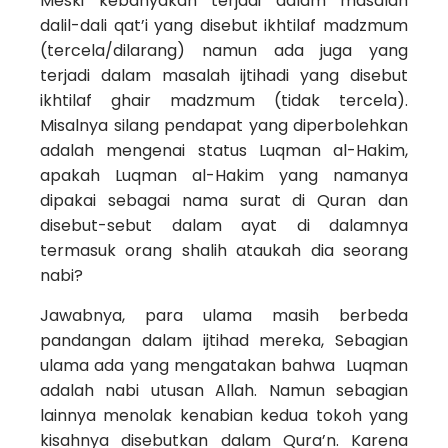
Meski kebanyakan terjadi dalam masalah
dalil-dali qat’i yang disebut ikhtilaf madzmum
(tercela/dilarang) namun ada juga yang
terjadi dalam masalah ijtihadi yang disebut
ikhtilaf ghair madzmum (tidak tercela).
Misalnya silang pendapat yang diperbolehkan
adalah mengenai status Luqman al-Hakim,
apakah Luqman al-Hakim yang namanya
dipakai sebagai nama surat di Quran dan
disebut-sebut dalam ayat di dalamnya
termasuk orang shalih ataukah dia seorang
nabi?
Jawabnya, para ulama masih berbeda
pandangan dalam ijtihad mereka, Sebagian
ulama ada yang mengatakan bahwa Luqman
adalah nabi utusan Allah. Namun sebagian
lainnya menolak kenabian kedua tokoh yang
kisahnya disebutkan dalam Qura’n. Karena