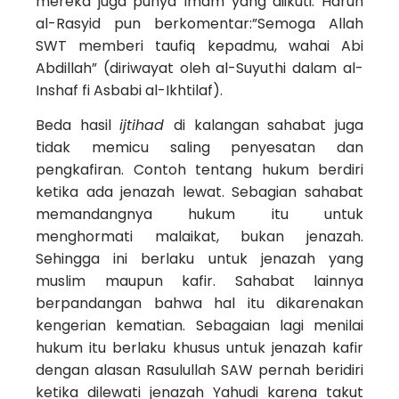
mereka juga punya Imam yang diikuti. Harun
al-Rasyid pun berkomentar:”Semoga Allah
SWT memberi taufiq kepadmu, wahai Abi
Abdillah” (diriwayat oleh al-Suyuthi dalam al-
Inshaf fi Asbabi al-Ikhtilaf).
Beda hasil
ijtihad
di kalangan sahabat juga
tidak memicu saling penyesatan dan
pengkafiran. Contoh tentang hukum berdiri
ketika ada jenazah lewat. Sebagian sahabat
memandangnya hukum itu untuk
menghormati malaikat, bukan jenazah.
Sehingga ini berlaku untuk jenazah yang
muslim maupun kafir. Sahabat lainnya
berpandangan bahwa hal itu dikarenakan
kengerian kematian. Sebagaian lagi menilai
hukum itu berlaku khusus untuk jenazah kafir
dengan alasan Rasulullah SAW pernah beridiri
ketika dilewati jenazah Yahudi karena takut