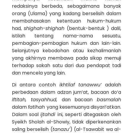
redaksinya berbeda, sebagaimana banyak
orang (Ulama) yang kadang berselisih dalam
membahasakan ketentuan hukum-hukum
had,
shighah-shighah
(bentuk-bentuk ) dalil,
istilah tentang nama-nama sesuatu,
pembagian-pembagian hukum dan lain-lain.
Selanjutnya kebodohan atau kezhalimanlah
yang akhirnya membawa pada sikap memuji
terhadap sakah satu dari dua pendapat tadi
dan mencela yang lain.
Di antara contoh
ikhtilaf tanawwu’
adalah
perbedaan dalam adzan jum’at, bacaan do’a
iftitah, tasyahhud,
dan bacaan
basmalah
dalam
fatihah
yang kesemuanya disyari’atkan.
Dalam soal
ijtahdi
ini, seperti ditegaskan oleh
Syeikh Sholah al-Showiy, tidak diperkenankan
saling berselisih (
tanazu’
) (al-Tsawabit wa al-