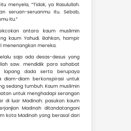
u menyela, “Tidak, ya Rasulullah.
an seruan-seruanmu itu. Sebab,
mu itu.”
rcekcokan antara kaum muslimin
ng kaum Yahudi. Bahkan, hampir
asil menenangkan mereka.
Selalu saja ada desas-desus yang
llah saw. mendidik para sahabat
n lapang dada serta berupaya
diam-diam berkonspirasi untuk
ng sedang tumbuh. Kaum muslimin
uatan untuk menghadapi serangan
ar di luar Madinah: pasukan kaum
erjanjian Madinah ditandatangani
m kota Madinah yang berasal dari