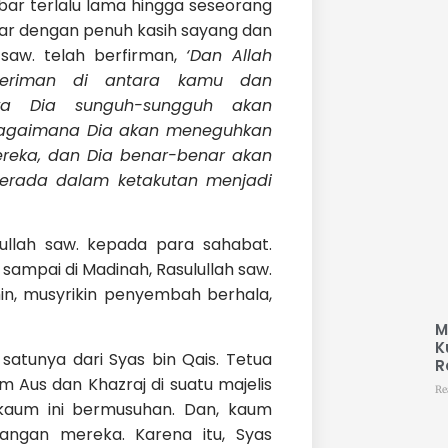
abar terlalu lama hingga seseorang
ar dengan penuh kasih sayang dan
saw. telah berfirman,
‘Dan Allah
beriman di antara kamu dan
wa Dia sunguh-sungguh akan
bagaimana Dia akan meneguhkan
reka, dan Dia benar-benar akan
rada dalam ketakutan menjadi
lullah saw. kepada para sahabat.
sampai di Madinah, Rasulullah saw.
n, musyrikin penyembah berhala,
M
K
satunya dari Syas bin Qais. Tetua
R
m Aus dan Khazraj di suatu majelis
Re
 kaum ini bermusuhan. Dan, kaum
angan mereka. Karena itu, Syas