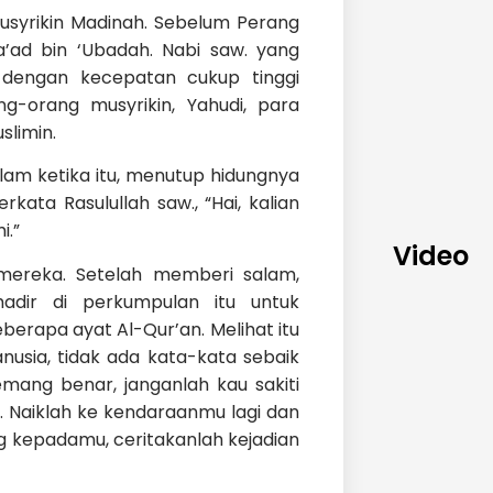
 musyrikin Madinah. Sebelum Perang
a’ad bin ‘Ubadah. Nabi saw. yang
 dengan kecepatan cukup tinggi
g-orang musyrikin, Yahudi, para
limin.
lam ketika itu, menutup hidungnya
ata Rasulullah saw., “Hai, kalian
i.”
Video
mereka. Setelah memberi salam,
adir di perkumpulan itu untuk
rapa ayat Al-Qur’an. Melihat itu
anusia, tidak ada kata-kata sebaik
mang benar, janganlah kau sakiti
i. Naiklah ke kendaraanmu lagi dan
g kepadamu, ceritakanlah kejadian