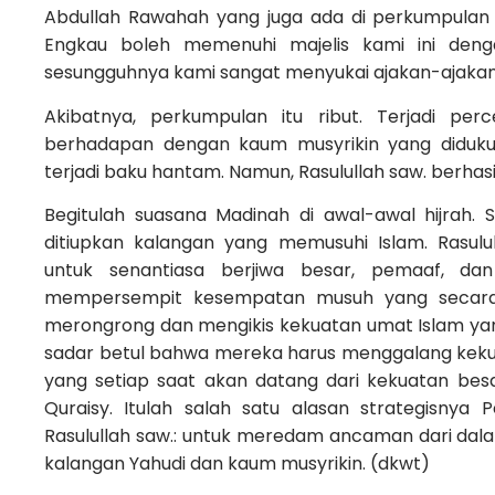
Abdullah Rawahah yang juga ada di perkumpulan it
Engkau boleh memenuhi majelis kami ini deng
sesungguhnya kami sangat menyukai ajakan-ajakan
Akibatnya, perkumpulan itu ribut. Terjadi pe
berhadapan dengan kaum musyrikin yang diduku
terjadi baku hantam. Namun, Rasulullah saw. berh
Begitulah suasana Madinah di awal-awal hijrah. 
ditiupkan kalangan yang memusuhi Islam. Rasulu
untuk senantiasa berjiwa besar, pemaaf, da
mempersempit kesempatan musuh yang secara 
merongrong dan mengikis kekuatan umat Islam ya
sadar betul bahwa mereka harus menggalang kek
yang setiap saat akan datang dari kekuatan bes
Quraisy. Itulah salah satu alasan strategisnya P
Rasulullah saw.: untuk meredam ancaman dari dala
kalangan Yahudi dan kaum musyrikin. (dkwt)