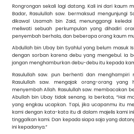
Rongrongan sekali lagi datang. Kali ini dari kaum
Badar, Rasulullah saw. bermaksud mengunjungi S
dikawal Usamah bin Zaid, menunggangi keledai
meliwati sebuah perkumpulan yang dihadiri oran
penyembah berhala, dan beberapa orang kaum mus
Abdullah bin Ubay bin Syahlul yang belum masuk Is
dengan sorban karena debu yang mengebul. Ia berk
jangan menghamburkan debu-debu itu kepada kam
Rasulullah saw. pun berhenti dan menghampiri 
Rasulullah saw. mengajak orang-orang yang h
menyembah Allah. Rasulullah saw. membacakan bebe
Abullah bin Ubay tidak senang. Ia berkata, “Hai m
yang engkau ucapkan. Tapi, jika ucapanmu itu me
kami dengan kata-kata itu di dalam majelis kami in
tinggalkan kami. Dan kepada siapa saja yang datan
ini kepadanya.”