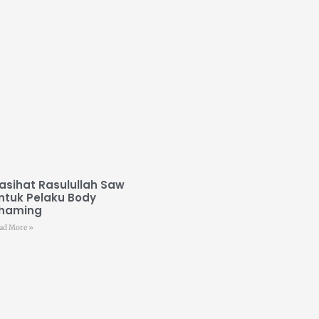
asihat Rasulullah Saw
ntuk Pelaku Body
haming
ad More »