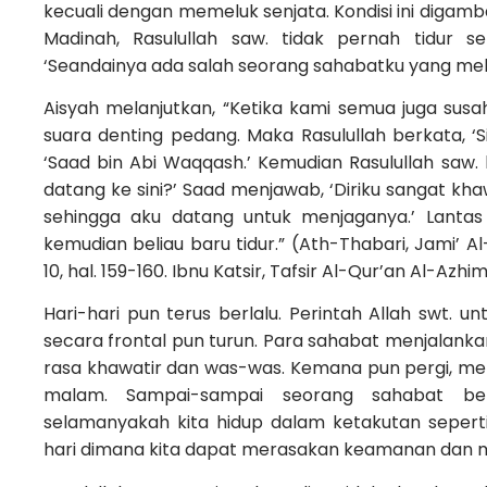
kecuali dengan memeluk senjata. Kondisi ini digamba
Madinah, Rasulullah saw. tidak pernah tidur s
‘Seandainya ada salah seorang sahabatku yang meli
Aisyah melanjutkan, “Ketika kami semua juga susa
suara denting pedang. Maka Rasulullah berkata, ‘S
‘Saad bin Abi Waqqash.’ Kemudian Rasulullah sa
datang ke sini?’ Saad menjawab, ‘Diriku sangat kh
sehingga aku datang untuk menjaganya.’ Lantas
kemudian beliau baru tidur.” (Ath-Thabari, Jami’ Al-
10, hal. 159-160. Ibnu Katsir, Tafsir Al-Qur’an Al-Azhim, 
Hari-hari pun terus berlalu. Perintah Allah swt. 
secara frontal pun turun. Para sahabat menjalankan 
rasa khawatir dan was-was. Kemana pun pergi, m
malam. Sampai-sampai seorang sahabat berk
selamanyakah kita hidup dalam ketakutan seperti
hari dimana kita dapat merasakan keamanan dan m