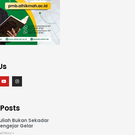
Us
 Posts
uliah Bukan Sekadar
engejar Gelar
ad More »