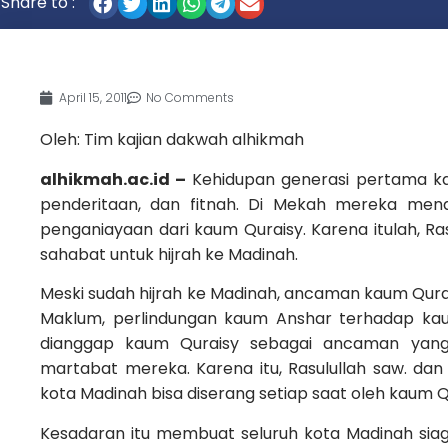
Share to :
April 15, 2011
No Comments
Oleh: Tim kajian dakwah alhikmah
alhikmah.ac.id –
Kehidupan generasi pertama ka
penderitaan, dan fitnah. Di Mekah mereka me
penganiayaan dari kaum Quraisy. Karena itulah, R
sahabat untuk hijrah ke Madinah.
Meski sudah hijrah ke Madinah, ancaman kaum Qurai
Maklum, perlindungan kaum Anshar terhadap kaum
dianggap kaum Quraisy sebagai ancaman yang
martabat mereka. Karena itu, Rasulullah saw. da
kota Madinah bisa diserang setiap saat oleh kaum Q
Kesadaran itu membuat seluruh kota Madinah siaga