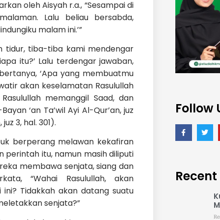
rkan oleh Aisyah r.a., “Sesampai di
emalaman. Lalu beliau bersabda,
ndungiku malam ini.’”
h tidur, tiba-tiba kami mendengar
iapa itu?’ Lalu terdengar jawaban,
w. bertanya, ‘Apa yang membuatmu
awatir akan keselamatan Rasulullah
 Rasulullah memanggil Saad, dan
Follow 
Bayan ‘an Ta’wil Ayi Al-Qur’an, juz
juz 3, hal. 301).
untuk berperang melawan kekafiran
perintah itu, namun masih diliputi
ereka membawa senjata, siang dan
Recent
ata, “Wahai Rasulullah, akan
 ini? Tidakkah akan datang suatu
K
eletakkan senjata?”
M
Re