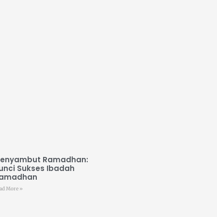
enyambut Ramadhan:
unci Sukses Ibadah
amadhan
ad More »