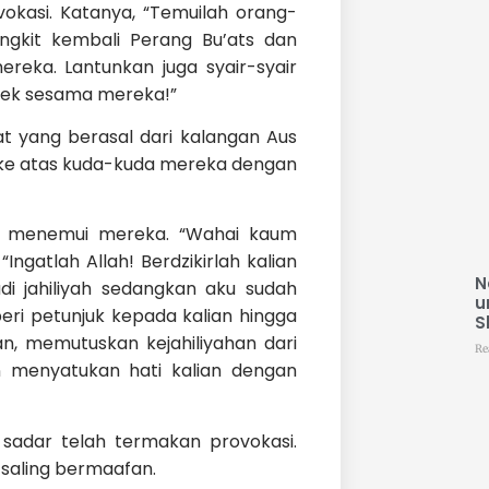
asi. Katanya, “Temuilah orang-
ngkit kembali Perang Bu’ats dan
reka. Lantunkan juga syair-syair
jek sesama mereka!”
at yang berasal dari kalangan Aus
 ke atas kuda-kuda mereka dengan
as menemui mereka. “Wahai kaum
Ingatlah Allah! Berdzikirlah kalian
N
di jahiliyah sedangkan aku sudah
u
eri petunjuk kepada kalian hingga
S
n, memutuskan kejahiliyahan dari
Re
n menyatukan hati kalian dengan
sadar telah termakan provokasi.
 saling bermaafan.