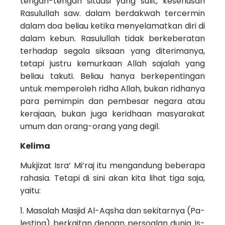
tengah-­tengah situasi yang sulit, keseriusan
Rasulullah saw. dalam berdakwah tercermin
dalam doa beliau ketika menyelamat­kan diri di
dalam kebun. Rasulullah tidak berkebera­tan
terhadap segala siksaan yang diterimanya,
tetapi justru kemurkaan Allah sajalah yang
beliau takuti. Beliau hanya berkepentingan
untuk memperoleh ridha Allah, bukan ridhanya
para pemimpin dan pembesar negara atau
kerajaan, bukan juga keridhaan ma­syarakat
umum dan orang-orang yang degil.
Kelima
Mukjizat Isra’ Mi’raj itu mengandung beberapa
rahasia. Tetapi di sini akan kita lihat tiga saja,
yaitu:
1. Masalah Masjid Al-Aqsha dan sekitarnya (Pa­
lestina) berkaitan dengan persoalan dunia Is­