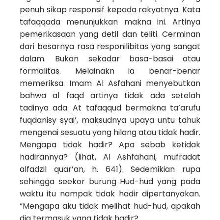
penuh sikap responsif kepada rakyatnya. Kata
tafaqqada menunjukkan makna ini. Artinya
pemerikasaan yang detil dan teliti. Cerminan
dari besarnya rasa responilibitas yang sangat
dalam. Bukan sekadar basa-basai atau
formalitas. Melainakn ia benar-benar
memeriksa. Imam Al Asfahani menyebutkan
bahwa al faqd artinya tidak ada setelah
tadinya ada. At tafaqqud bermakna ta’arufu
fuqdanisy syai’, maksudnya upaya untu tahuk
mengenai sesuatu yang hilang atau tidak hadir.
Mengapa tidak hadir? Apa sebab ketidak
hadirannya? (lihat, Al Ashfahani, mufradat
alfadzil quar’an, h. 641). Sedemikian rupa
sehingga seekor burung Hud-hud yang pada
waktu itu nampak tidak hadir dipertanyakan.
“Mengapa aku tidak melihat hud-hud, apakah
dia termasuk yang tidak hadir?