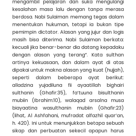
mengambil pelajaran dan suka mengulangi
kesalahan masa lalu dengan tanpa merasa
berdosa. Nabi Sulaiman memang tegas dalam
menentukan hukuman, tetapi ia bukan tipe
pemimpin dictator. Alasan yang jujur dan logis
masih bisa diterima. Nabi Sulaiman berkata:
kecuali jika benar-benar dia datang kepadaku
dengan alasan yang terang”. Kata sulthan
artinya kekuasaan, dan dalam ayat di atas
dipakai untuk makna alasan yang kuat (hujjah),
seperti dalam beberapa ayat berikut:
alladzina yujadiluna fii ayaatillah bighairi
sulthanin (Ghafir:35), fa’tuuna bisulthanin
mubiin (Ibrahim:10), walaqad arsalna musa
biayaatina wasulthanin mubiin (Ghafir:23)
(lihat, Al Ashfahani, mufradat alfazhil quar’an,
h. 420). Ini untuk menunjukkan betapa sebuah
sikap dan perbuatan sekecil apapun harus