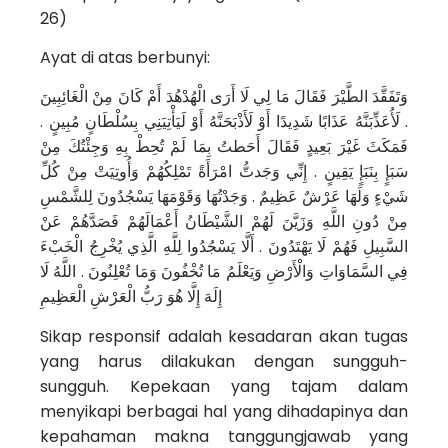
26)
Ayat di atas berbunyi:
وَتَفَقَّدَ الطَّيْرَ فَقَالَ مَا لِي لَا أَرَى الْهُدْهُدَ أَمْ كَانَ مِنْ الْغَائِبِينَ
. لَأُعَذِّبَنَّهُ عَذَابًا شَدِيدًا أَوْ لَأَذْبَحَنَّهُ أَوْ لَيَأْتِيَنِي بِسُلْطَانٍ مُبِينٍ .
فَمَكَثَ غَيْرَ بَعِيدٍ فَقَالَ أَحَطتُ بِمَا لَمْ تُحِطْ بِهِ وَجِئْتُكَ مِنْ
سَبَإٍ بِنَبَإٍ يَقِينٍ . إِنِّي وَجَدتُّ امْرَأَةً تَمْلِكُهُمْ وَأُوتِيَتْ مِنْ كُلِّ
شَيْءٍ وَلَهَا عَرْشٌ عَظِيمٌ . وَجَدْتُهَا وَقَوْمَهَا يَسْجُدُونَ لِلشَّمْسِ
مِنْ دُونِ اللَّهِ وَزَيَّنَ لَهُمْ الشَّيْطَانُ أَعْمَالَهُمْ فَصَدَّهُمْ عَنْ
السَّبِيلِ فَهُمْ لَا يَهْتَدُونَ . أَلَّا يَسْجُدُوا لِلَّهِ الَّذِي يُخْرِجُ الْخَبْءَ
فِي السَّمَاوَاتِ وَالْأَرْضِ وَيَعْلَمُ مَا تُخْفُونَ وَمَا تُعْلِنُونَ . اللَّهُ لَا
إِلَهَ إِلَّا هُوَ رَبُّ الْعَرْشِ الْعَظِيمِ
Sikap responsif adalah kesadaran akan tugas
yang harus dilakukan dengan sungguh-
sungguh. Kepekaan yang tajam dalam
menyikapi berbagai hal yang dihadapinya dan
kepahaman makna tanggungjawab yang